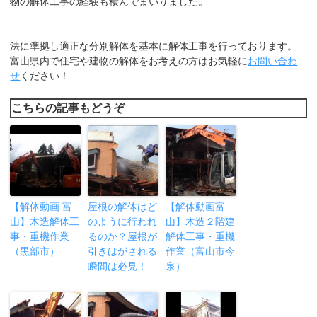
物の解体工事の経験も積んでまいりました。
法に準拠し適正な分別解体を基本に解体工事を行っております。
富山県内で住宅や建物の解体をお考えの方はお気軽に
お問い合わ
せ
ください！
こちらの記事もどうぞ
【解体動画 富
屋根の解体はど
【解体動画富
山】木造解体工
のように行われ
山】木造２階建
事・重機作業
るのか？屋根が
解体工事・重機
（黒部市）
引きはがされる
作業（富山市今
瞬間は必見！
泉）