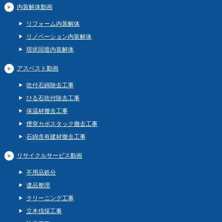
内装解体動画
リフォーム内装解体
リノベーション内装解体
現状回復内装解体
アスベスト動画
吹付石綿除去工事
ひる石吹付除去工事
保温材撤去工事
煙突カポスタック撤去工事
石綿含有建材撤去工事
リサイクルサービス動画
不用品処分
遺品整理
クリーニング工事
立木伐採工事