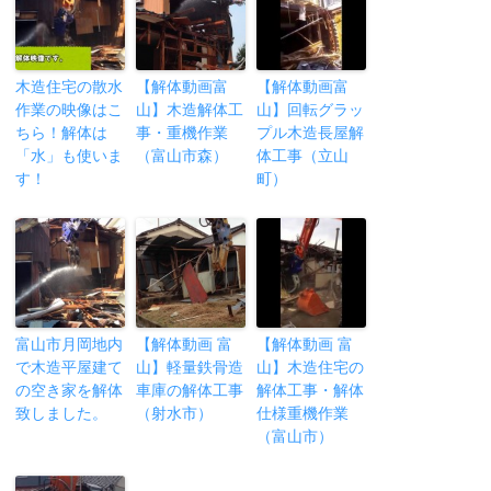
木造住宅の散水
【解体動画富
【解体動画富
作業の映像はこ
山】木造解体工
山】回転グラッ
ちら！解体は
事・重機作業
プル木造長屋解
「水」も使いま
（富山市森）
体工事（立山
す！
町）
富山市月岡地内
【解体動画 富
【解体動画 富
で木造平屋建て
山】軽量鉄骨造
山】木造住宅の
の空き家を解体
車庫の解体工事
解体工事・解体
致しました。
（射水市）
仕様重機作業
（富山市）